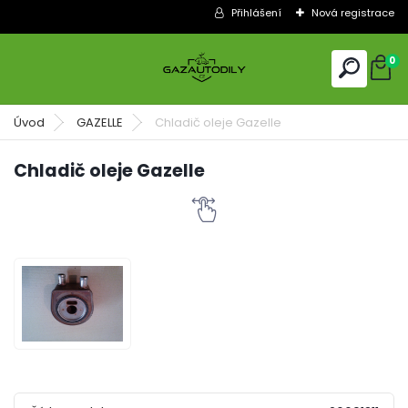
Přihlášení
Nová registrace
0
Úvod
GAZELLE
Chladič oleje Gazelle
Chladič oleje Gazelle