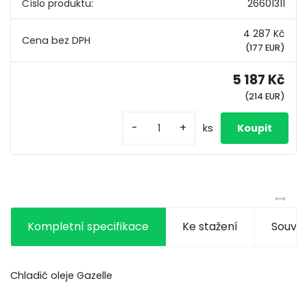
Číslo produktu:
26601311
4 287 Kč
(177 EUR)
5 187 Kč
(214 EUR)
-
+
ks
Kompletní specifikace
Ke stažení
Souvis
Chladič oleje Gazelle