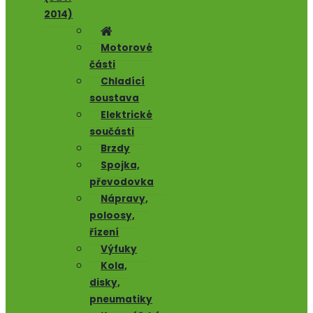
2014)
Motorové
části
Chladící
soustava
Elektrické
součásti
Brzdy
Spojka,
převodovka
Nápravy,
poloosy,
řízení
Výfuky
Kola,
disky,
pneumatiky