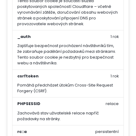
Tento soubor cookie je součástí služeb
poskytovaných společností Cloudflare – včetně
vyrovnávání zátěže, doručování obsahu webových
stránek a poskytování připojení DNS pro
provozovatele webových stránek.
_auth
1 rok
Zajišťuje bezpečnost procházení návštěvníků tím,
že zabraňuje padělání požadavků mezi stránkami.
Tento soubor cookie je nezbytný pro bezpečnost
webu a návštěvníka.
csrftoken
1 rok
Pomáhá předcházet útokům Cross-Site Request
Forgery (CSRF).
PHPSESSID
relace
Zachovává stav uživatelské relace napříč
požadavky na stránky.
rc::a
persistentní