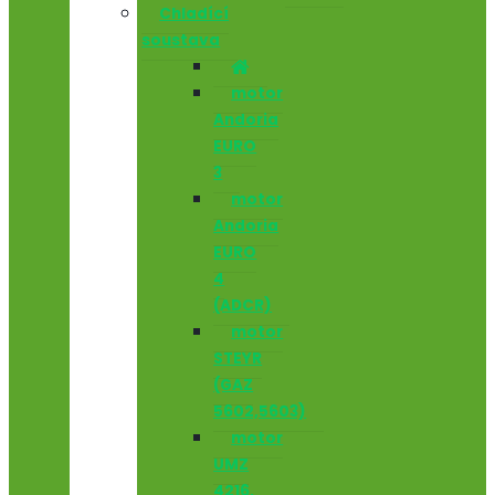
Chladící
soustava
motor
Andoria
EURO
3
motor
Andoria
EURO
4
(ADCR)
motor
STEYR
(GAZ
5602,5603)
motor
UMZ
4216,