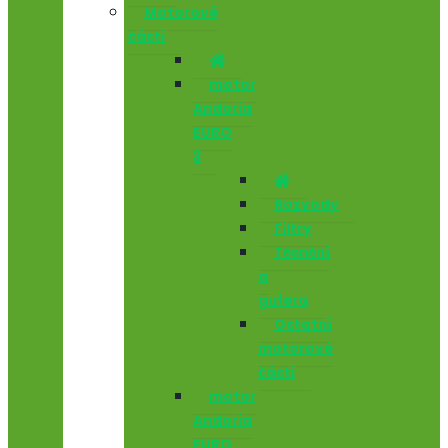
Motorové
části
motor
Andoria
EURO
3
Rozvody
Filtry
Těsnění
a
gufera
Ostatní
motorové
části
motor
Andoria
EURO