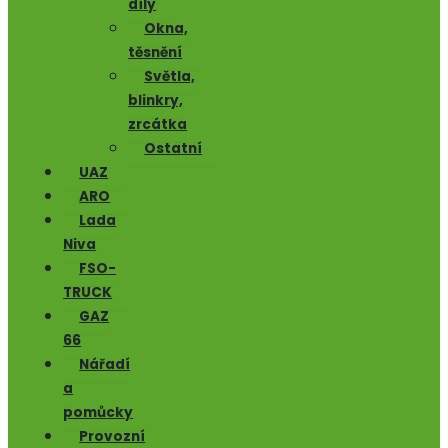
díly
Okna,
těsnění
Světla,
blinkry,
zrcátka
Ostatní
UAZ
ARO
Lada
Niva
FSO-
TRUCK
GAZ
66
Nářadí
a
pomůcky
Provozní