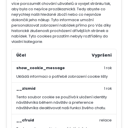
více porozumět chování uživatelů a vyvijet stránku tak,
aby byla co nejvíce prozákaznická. Tedy abyste co
nejrychleji našli hledané zboží nebo co nejsnáze
dokončili jeho nákup.
Tyto informace umožní
personalizovat zobrazení nabídek přímo pro Vás díky
historické zkušenosti procházení dřívějších stránek a
nabídek.
Tyto cookies prozatím nebyly roztříděny do
vlastní kategorie.
Účel
Vypršení
show_cookie_message
1 rok
Ukládá informaci o potřebě zobrazení cookie lišty
__zlcmid
1 rok
Tento soubor cookie se používá k uložení identity
návštěvníka během návštěv a preference
návštěvníka deaktivovat naši funkci živého chatu.
__cfruid
relace