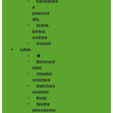
Karosářské
a
plastové
díly
Světla,
blinkry,
zrcátka
Ostatní
Lublin
Motorové
části
Chladící
soustava
Elektrické
součásti
Brzdy
Spojka,
převodovka