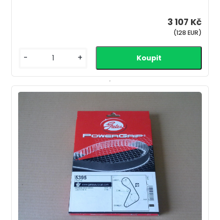
3 107 Kč
(128 EUR)
-
+