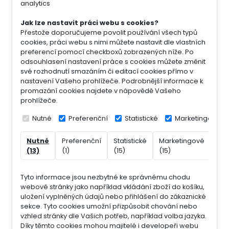
analytics
Jak lze nastavit práci webu s cookies?
Přestože doporučujeme povolit používání všech typů
cookies, práci webu s nimi můžete nastavit dle vlastních
preferencí pomocí checkboxů zobrazených níže. Po
odsouhlasení nastavení práce s cookies můžete změnit
své rozhodnutí smazáním či editací cookies přímo v
nastavení Vašeho prohlížeče. Podrobnější informace k
promazání cookies najdete v nápovědě Vašeho
prohlížeče.
Nutné
Preferenční
Statistické
Marketingové
Nutné
Preferenční
Statistické
Marketingové
Nek
(13)
(1)
(15)
(15)
(7)
Tyto informace jsou nezbytné ke správnému chodu
webové stránky jako například vkládání zboží do košíku,
uložení vyplněných údajů nebo přihlášení do zákaznické
sekce.
Tyto cookies umožní přizpůsobit chování nebo
vzhled stránky dle Vašich potřeb, například volba jazyka.
Díky těmto cookies mohou majitelé i developeři webu