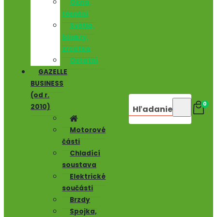
Okna,
těsnění
Světla,
blinkry,
zrcátka
Ostatní
GAZELLE
BUSINESS
(od r.
0
2010)
Hľadanie
Motorové
části
Chladící
soustava
Elektrické
součásti
Brzdy
Spojka,