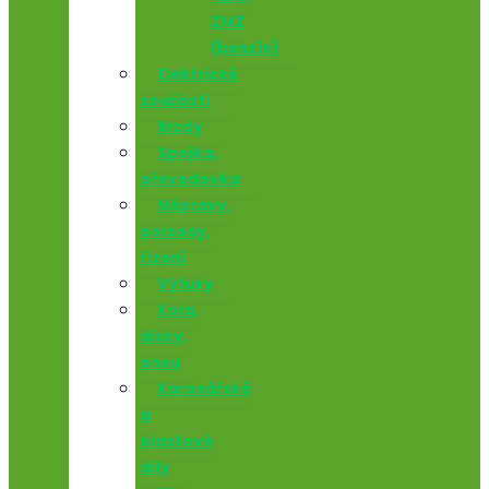
ZMZ
(benzín)
Elektrické
součástí
Brzdy
Spojka,
převodovka
Nápravy,
poloosy,
řízení
Výfuky
Kola,
disky,
pneu
Karosářské
a
plastové
díly