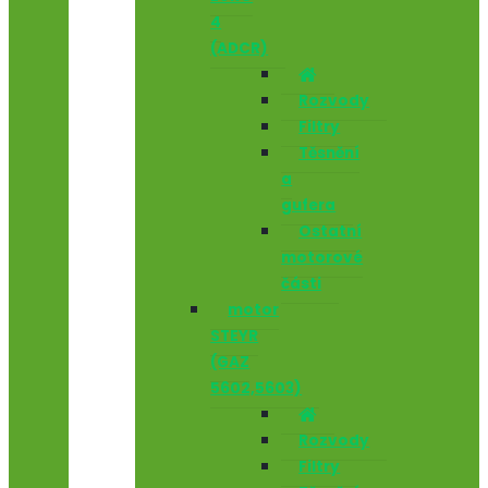
4
(ADCR)
Rozvody
Filtry
Těsnění
a
gufera
Ostatní
motorové
části
motor
STEYR
(GAZ
5602,5603)
Rozvody
Filtry