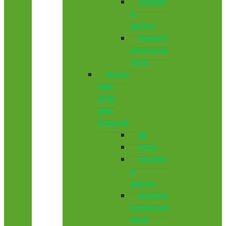
Těsnění
a
gufera
Ostatní
motorové
části
motor
UMZ
4216,
ZMZ
(benzín)
Filtry
Těsnění
a
gufera
Ostatní
motorové
části