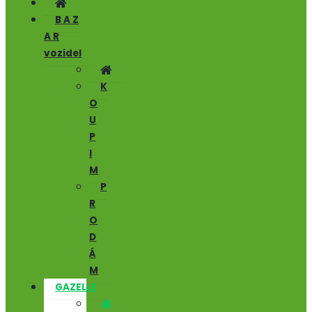
B A Z
A R
vozidel
K
O
U
P
I
M
P
R
O
D
Á
M
GAZELLE