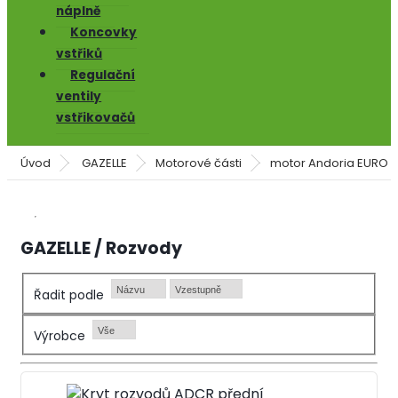
náplně
Koncovky
vstřiků
Regulační
ventily
vstřikovačů
Úvod
GAZELLE
Motorové části
motor Andoria EURO 
GAZELLE / Rozvody
Názvu
Vzestupně
Řadit podle
Vše
Výrobce