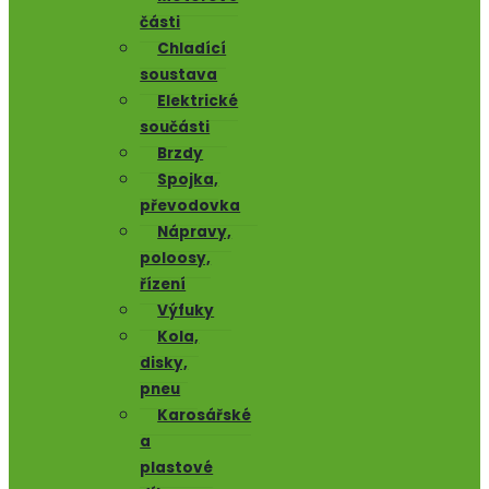
části
Chladící
soustava
Elektrické
součásti
Brzdy
Spojka,
převodovka
Nápravy,
poloosy,
řízení
Výfuky
Kola,
disky,
pneu
Karosářské
a
plastové