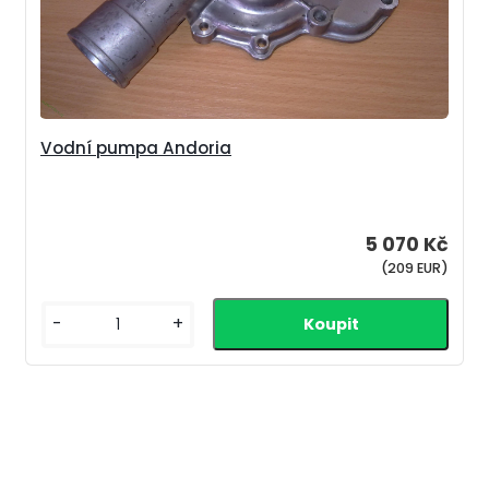
Vodní pumpa Andoria
5 070 Kč
(209 EUR)
-
+