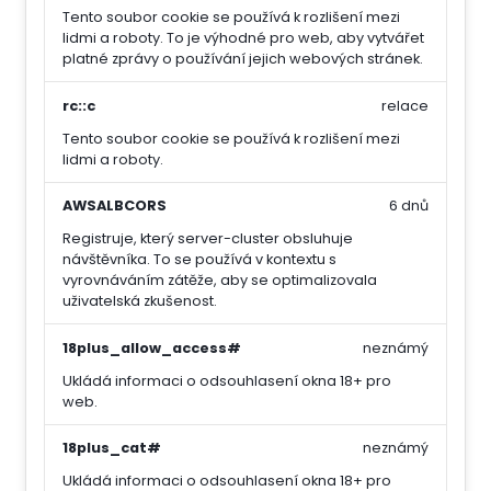
Tento soubor cookie se používá k rozlišení mezi
lidmi a roboty. To je výhodné pro web, aby vytvářet
platné zprávy o používání jejich webových stránek.
rc::c
relace
Tento soubor cookie se používá k rozlišení mezi
lidmi a roboty.
AWSALBCORS
6 dnů
Registruje, který server-cluster obsluhuje
návštěvníka. To se používá v kontextu s
vyrovnáváním zátěže, aby se optimalizovala
uživatelská zkušenost.
18plus_allow_access#
neznámý
Ukládá informaci o odsouhlasení okna 18+ pro
web.
18plus_cat#
neznámý
Ukládá informaci o odsouhlasení okna 18+ pro