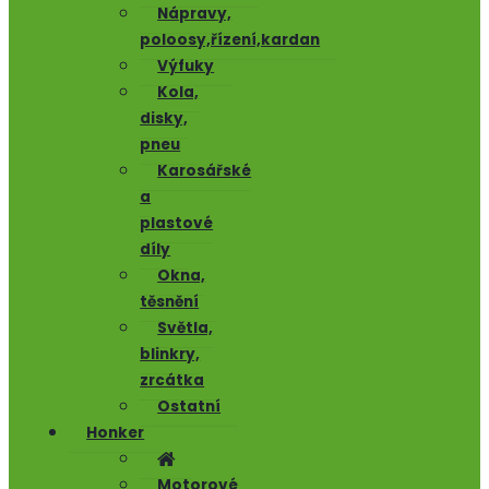
Nápravy,
poloosy,řízení,kardan
Výfuky
Kola,
disky,
pneu
Karosářské
a
plastové
díly
Okna,
těsnění
Světla,
blinkry,
zrcátka
Ostatní
Honker
Motorové