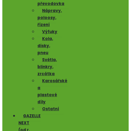
převodovka
Nápravy,
poloosy,
řízení
Výfuky
Kola,
disky,
pneu
Světla,
blinkry,
zrcátka
Karosářské
a
plastové
díly
Ostatní
GAZELLE
NEXT
(od r.