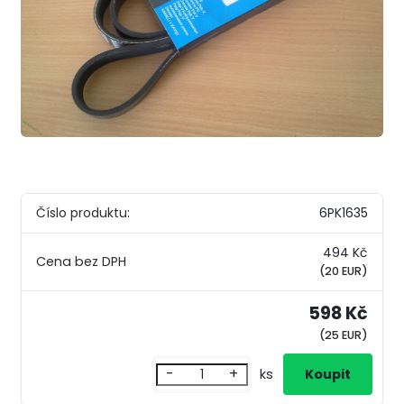
Číslo produktu:
6PK1635
494 Kč
(20 EUR)
598 Kč
(25 EUR)
-
+
ks