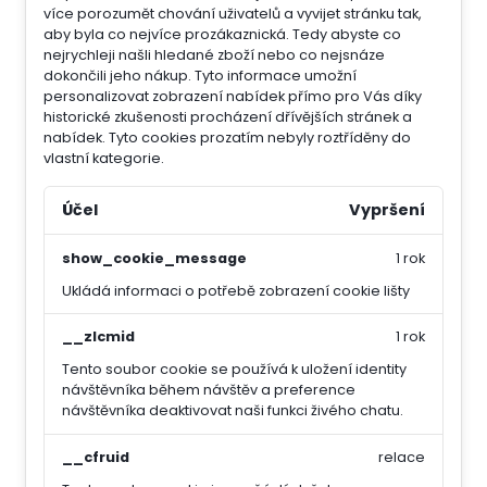
více porozumět chování uživatelů a vyvijet stránku tak,
aby byla co nejvíce prozákaznická. Tedy abyste co
nejrychleji našli hledané zboží nebo co nejsnáze
dokončili jeho nákup.
Tyto informace umožní
personalizovat zobrazení nabídek přímo pro Vás díky
historické zkušenosti procházení dřívějších stránek a
nabídek.
Tyto cookies prozatím nebyly roztříděny do
vlastní kategorie.
Účel
Vypršení
show_cookie_message
1 rok
Ukládá informaci o potřebě zobrazení cookie lišty
__zlcmid
1 rok
Tento soubor cookie se používá k uložení identity
návštěvníka během návštěv a preference
návštěvníka deaktivovat naši funkci živého chatu.
__cfruid
relace