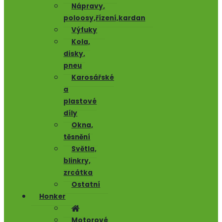
Nápravy,
poloosy,řízení,kardan
Výfuky
Kola,
disky,
pneu
Karosářské
a
plastové
díly
Okna,
těsnění
Světla,
blinkry,
zrcátka
Ostatní
Honker
Motorové