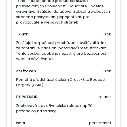
Tento soubor cookie je součástí služeb
poskytovaných společností Cloudflare – včetně
vyrovnávání zátěže, doručování obsahu webových
stránek a poskytování připojení DNS pro
provozovatele webových stránek.
_auth
1 rok
Zajišťuje bezpečnost procházení návštěvníků tím,
že zabraňuje padělání požadavků mezi stránkami.
Tento soubor cookie je nezbytný pro bezpečnost
webu a návštěvníka.
csrftoken
1 rok
Pomáhá předcházet útokům Cross-Site Request
Forgery (CSRF).
PHPSESSID
relace
Zachovává stav uživatelské relace napříč
požadavky na stránky.
rc::a
persistentní