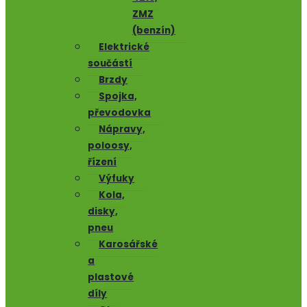
ZMZ
(benzín)
Elektrické
součástí
Brzdy
Spojka,
převodovka
Nápravy,
poloosy,
řízení
Výfuky
Kola,
disky,
pneu
Karosářské
a
plastové
díly