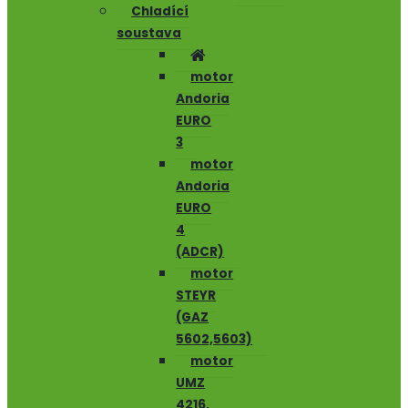
Chladící
soustava
motor
Andoria
EURO
3
motor
Andoria
EURO
4
(ADCR)
motor
STEYR
(GAZ
5602,5603)
motor
UMZ
4216,