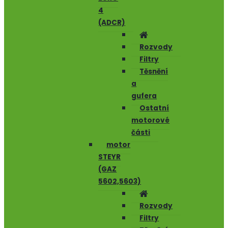
4
(ADCR)
Rozvody
Filtry
Těsnění
a
gufera
Ostatní
motorové
části
motor
STEYR
(GAZ
5602,5603)
Rozvody
Filtry