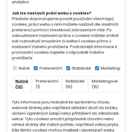
analytics
Jak lze nastavit práci webu s cookies?
Přestože doporučujeme povolit používání všech typů
cookies, práci webu s nimi můžete nastavit dle vlastních
preferencí pomocí checkboxů zobrazených níže. Po
odsouhlasení nastavení práce s cookies můžete změnit
své rozhodnutí smazáním či editací cookies přímo v
nastavení Vašeho prohlížeče. Podrobnější informace k
promazání cookies najdete v nápovědě Vašeho
prohlížeče.
Nutné
Preferenční
Statistické
Marketingové
Nutné
Preferenční
Statistické
Marketingové
Nek
(13)
(1)
(15)
(15)
(7)
Tyto informace jsou nezbytné ke správnému chodu
webové stránky jako například vkládání zboží do košíku,
uložení vyplněných údajů nebo přihlášení do zákaznické
sekce.
Tyto cookies umožní přizpůsobit chování nebo
vzhled stránky dle Vašich potřeb, například volba jazyka.
Díky těmto cookies mohou majitelé i developeři webu