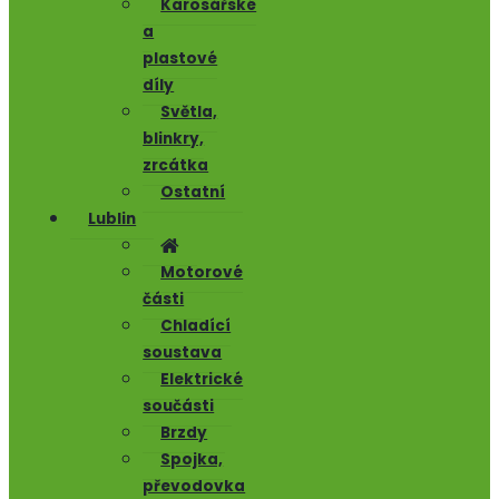
Karosářské
a
plastové
díly
Světla,
blinkry,
zrcátka
Ostatní
Lublin
Motorové
části
Chladící
soustava
Elektrické
součásti
Brzdy
Spojka,
převodovka