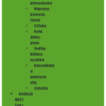
převodovka
Nápravy,
poloosy,
řízení
Výfuky
Kola,
disky,
pneu
Světla,
blinkry,
zrcátka
Karosářské
a
plastové
díly
Ostatní
GAZELLE
NEXT
(od r.