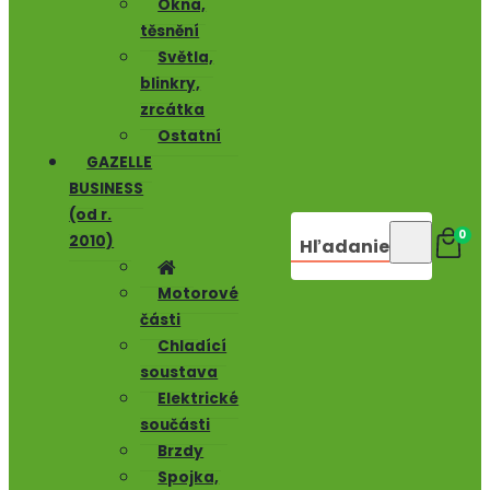
Okna,
těsnění
Světla,
blinkry,
zrcátka
Ostatní
GAZELLE
BUSINESS
(od r.
0
2010)
Hľadanie
Motorové
části
Chladící
soustava
Elektrické
součásti
Brzdy
Spojka,