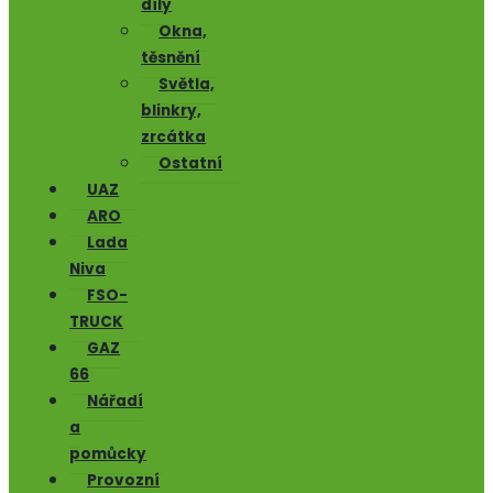
díly
Okna,
těsnění
Světla,
blinkry,
zrcátka
Ostatní
UAZ
ARO
Lada
Niva
FSO-
TRUCK
GAZ
66
Nářadí
a
pomůcky
Provozní