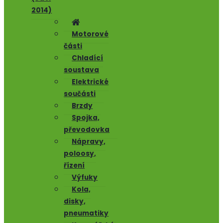
2014)
Motorové
části
Chladící
soustava
Elektrické
součásti
Brzdy
Spojka,
převodovka
Nápravy,
poloosy,
řízení
Výfuky
Kola,
disky,
pneumatiky