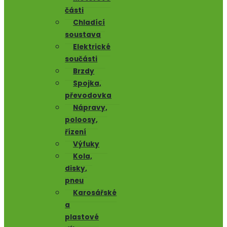
části
Chladící
soustava
Elektrické
součásti
Brzdy
Spojka,
převodovka
Nápravy,
poloosy,
řízení
Výfuky
Kola,
disky,
pneu
Karosářské
a
plastové