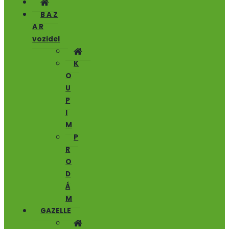
B A Z
A R
vozidel
K
O
U
P
I
M
P
R
O
D
Á
M
GAZELLE