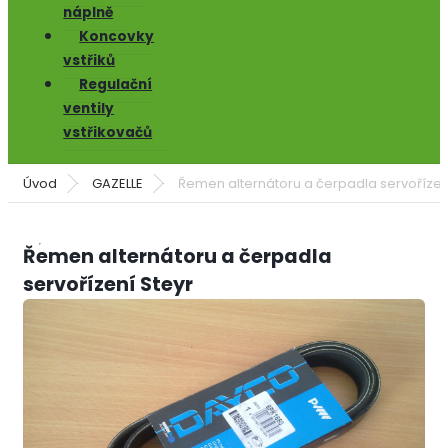
náplně
Koncovky
vstřiků
Regulační
ventily
vstřikovačů
Úvod
GAZELLE
Řemen alternátoru a čerpadla servořízen
Řemen alternátoru a čerpadla
servořízení Steyr