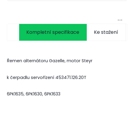
Kompletní specifikace
Ke stažení
Řemen alternátoru Gazelle, motor Steyr
k čerpadlu servořízení
453471.126.20T
6PK1635, 6PK1630, 6PK1633