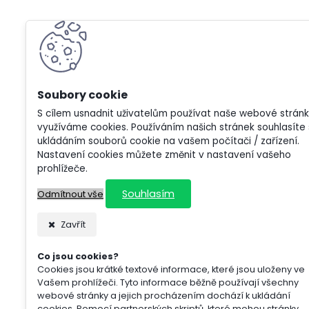
S cílem usnadnit uživatelům používat naše webové strán
využíváme cookies. Používáním našich stránek souhlasíte 
ukládáním souborů cookie na vašem počítači / zařízení.
Nastavení cookies můžete změnit v nastavení vašeho
prohlížeče.
Souhlasím
Odmítnout vše
Zavřít
Co jsou cookies?
Cookies jsou krátké textové informace, které jsou uloženy ve
Vašem prohlížeči. Tyto informace běžně používají všechny
webové stránky a jejich procházením dochází k ukládání
cookies. Pomocí partnerských skriptů, které mohou stránky