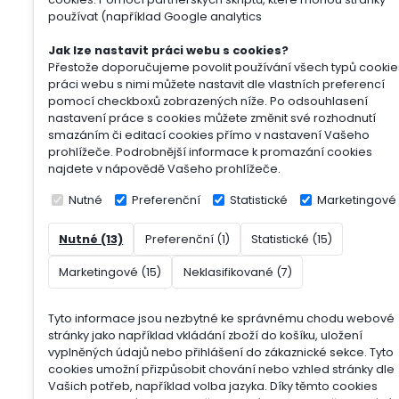
používat (například Google analytics
Jak lze nastavit práci webu s cookies?
Přestože doporučujeme povolit používání všech typů cookie
práci webu s nimi můžete nastavit dle vlastních preferencí
pomocí checkboxů zobrazených níže. Po odsouhlasení
nastavení práce s cookies můžete změnit své rozhodnutí
smazáním či editací cookies přímo v nastavení Vašeho
prohlížeče. Podrobnější informace k promazání cookies
najdete v nápovědě Vašeho prohlížeče.
Nutné
Preferenční
Statistické
Marketingové
Nutné (13)
Preferenční (1)
Statistické (15)
Marketingové (15)
Neklasifikované (7)
Tyto informace jsou nezbytné ke správnému chodu webové
stránky jako například vkládání zboží do košíku, uložení
vyplněných údajů nebo přihlášení do zákaznické sekce.
Tyto
cookies umožní přizpůsobit chování nebo vzhled stránky dle
Vašich potřeb, například volba jazyka.
Díky těmto cookies