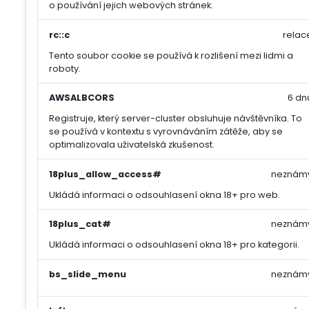
o používání jejich webových stránek.
rc::c
relac
Tento soubor cookie se používá k rozlišení mezi lidmi a
roboty.
AWSALBCORS
6 dn
Registruje, který server-cluster obsluhuje návštěvníka. To
se používá v kontextu s vyrovnáváním zátěže, aby se
optimalizovala uživatelská zkušenost.
18plus_allow_access#
neznám
Ukládá informaci o odsouhlasení okna 18+ pro web.
18plus_cat#
neznám
Ukládá informaci o odsouhlasení okna 18+ pro kategorii.
bs_slide_menu
neznám