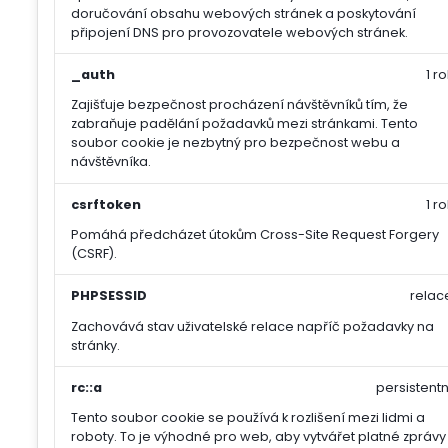
doručování obsahu webových stránek a poskytování
připojení DNS pro provozovatele webových stránek.
_auth
1 ro
Zajišťuje bezpečnost procházení návštěvníků tím, že
zabraňuje padělání požadavků mezi stránkami. Tento
soubor cookie je nezbytný pro bezpečnost webu a
návštěvníka.
csrftoken
1 ro
Pomáhá předcházet útokům Cross-Site Request Forgery
(CSRF).
PHPSESSID
relac
Zachovává stav uživatelské relace napříč požadavky na
stránky.
rc::a
persistentn
Tento soubor cookie se používá k rozlišení mezi lidmi a
roboty. To je výhodné pro web, aby vytvářet platné zprávy