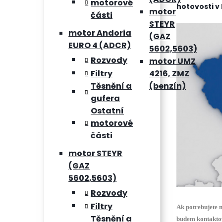
motorové
hotovosti v
motor
části
STEYR
motor Andoria
(GAZ
EURO 4 (ADCR)
5602,5603)
Rozvody
motor UMZ
4216, ZMZ
Filtry
(benzín)
Těsnění a
gufera
Ostatní
motorové
části
motor STEYR
(GAZ
5602,5603)
Rozvody
Filtry
Ak
potrebujete
n
Těsnění a
budem
kontakt