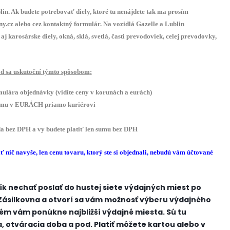
lin
.
Ak budete
potrebovať
diely
,
ktoré
tu nenájdete
tak
ma prosím
ny.cz
alebo cez
kontaktný
formulár.
Na vozidlá
Gazelle
a
Lublin
aj
karosárske
diely
,
okná
,
sklá,
svetlá
,
časti
prevodoviek
,
celej
prevodovky
,
d sa uskutoční
týmto
spôsobom
:
mulára
objednávky
(
vidíte
ceny
v
korunách
a
eurách
)
mu v
EURÁCH
priamo
kuriérovi
da bez
DPH
a
vy
budete platiť
len sumu
bez
DPH
iť
nič navyše
,
len
cenu tovaru
,
ktorý ste si objednali
,
nebudú vám
účtované
ík nechať poslať do hustej siete výdajných miest po
ásilkovna a otvorí sa vám možnosť výberu výdajného
ém vám ponúkne najbližší výdajné miesta. Sú tu
otváracia doba a pod. Platiť môžete kartou alebo v