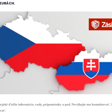
 EURÁCH.
ejaké ďalšie
informácie
, rady,
pripomienky
a pod
.
Neváhajte
ma kontaktovať
.
ovať
.