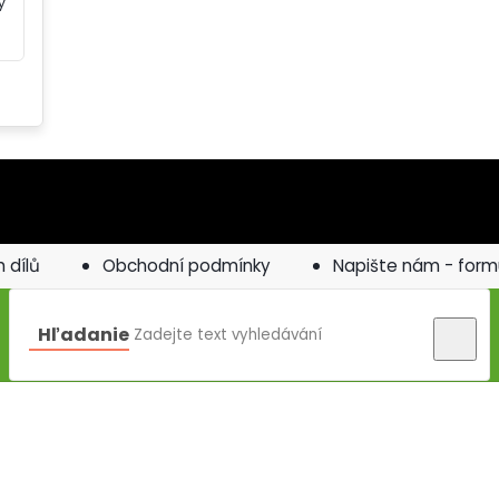
ý
 dílů
Obchodní podmínky
Napište nám - form
Hľadanie