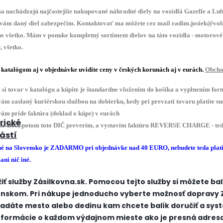
sa
nachádzajú
najčastejšie
nakupované
náhradné
diely
na
vozidlá
Gazelle
a
Lub
 vám
daný
diel
zabezpečím
.
Kontaktovať
ma
môžete cez
mail
radim.josiek@vol
ne
všetko
.
Mám v
ponuke
kompletný
sortiment dielov na táto
vozidla
-
motorové
y
, všetko.
katalógom
aj
v
objednávke
uvidíte ceny
v českých
korunách
aj
v
eurách
.
Obcho
e
si tovar
v
katalógu
a
kúpite
je štandardne
vložením
do
košíka
a
vyplnením
for
vám
zaslaný
kuriérskou
službou
na
dobierku
,
kedy pri
prevzatí
tovaru
platíte
su
vám príde
faktúra
(
doklad
o kúpe
)
v
eurách
rické
te
DIČ
,
potom
toto
DIČ
preverím
,
a
vystavím
faktúru
REVERSE
CHARGE
-
te
ástí
né
na
Slovensko
je
ZADARMO pri objednávke nad 40 EURO,
nebudete teda
plat
 ani
nič iné
.
iť služby Zásilkovna.sk. Pomocou tejto služby si môžete bal
nskom. Pri nákupe jednoducho vyberte možnosť dopravy Z
zadáte mesto alebo dedinu kam chcete balík doručiť a syst
formácie o každom výdajnom mieste ako je presná adresa, 