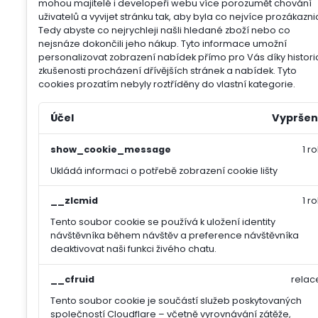
mohou majitelé i developeři webu více porozumět chování
uživatelů a vyvijet stránku tak, aby byla co nejvíce prozákazni
Tedy abyste co nejrychleji našli hledané zboží nebo co
nejsnáze dokončili jeho nákup.
Tyto informace umožní
personalizovat zobrazení nabídek přímo pro Vás díky histori
zkušenosti procházení dřívějších stránek a nabídek.
Tyto
cookies prozatím nebyly roztříděny do vlastní kategorie.
Účel
Vypršen
show_cookie_message
1 ro
Ukládá informaci o potřebě zobrazení cookie lišty
__zlcmid
1 ro
Tento soubor cookie se používá k uložení identity
návštěvníka během návštěv a preference návštěvníka
deaktivovat naši funkci živého chatu.
__cfruid
relac
Tento soubor cookie je součástí služeb poskytovaných
společností Cloudflare – včetně vyrovnávání zátěže,